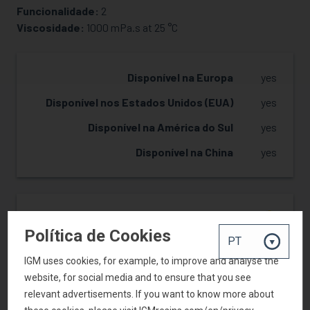
Funcionalidade:
2
SOLICITAR AMOSTRA
Viscosidade:
1000 mPa.s at 25 °C
Disponível na Europa
yes
Disponível nos Estados Unidos (EUA)
yes
Disponível na América do Sul
yes
Disponível na China
yes
Reatividade
2
Política de Cookies
Dureza
2
IGM uses cookies, for example, to improve and analyse the
Resistência ao amarelecimento
2
website, for social media and to ensure that you see
Adesão
2
relevant advertisements. If you want to know more about