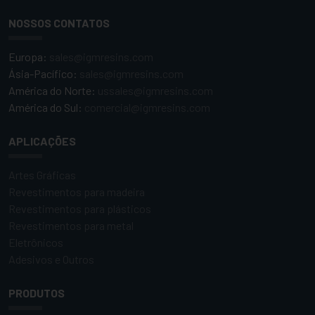
NOSSOS CONTATOS
Europa:
sales@igmresins.com
Ásia-Pacífico:
sales@igmresins.com
América do Norte:
ussales@igmresins.com
América do Sul:
comercial@igmresins.com
APLICAÇÕES
Artes Gráficas
Revestimentos para madeira
Revestimentos para plásticos
Revestimentos para metal
Eletrônicos
Adesivos e Outros
PRODUTOS