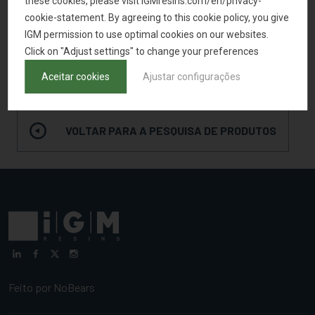
these cookies, please visit IGMresins.com/en/privacy-
Sistemas Pigmentados
3
cookie-statement. By agreeing to this cookie policy, you give
IGM permission to use optimal cookies on our websites.
Click on "Adjust settings" to change your preferences
SOLICITAR AMOSTRA
Aceitar cookies
Ajustar configurações
VOLTAR PARA A PESQUISA DE PRODUTOS
Feito por
NoBears