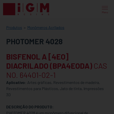
IGM
RESINS
Menu
Produtos
Monômeros Acrilados
PHOTOMER 4028
BISFENOL A [4EO]
DIACRILADO (BPA4EODA)
CAS
NO. 64401-02-1
Aplicativo:
Artes gráficas, Revestimentos de madeira,
Revestimentos para Plásticos, Jato de tinta, Impressões
3D
DESCRIÇÃO DO PRODUTO:
PHOTOMER 4028 é um monômero difuncional de