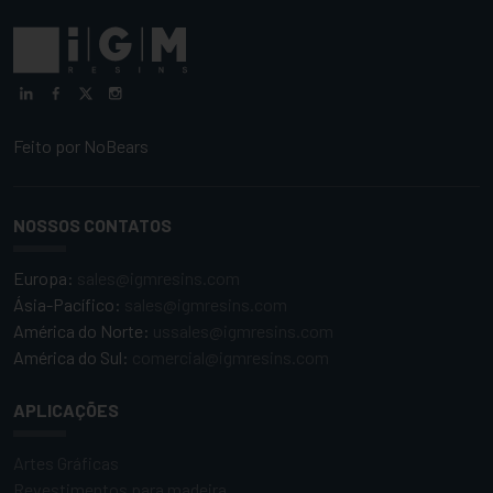
Feito por
NoBears
NOSSOS CONTATOS
Europa:
sales@igmresins.com
Ásia-Pacífico:
sales@igmresins.com
América do Norte:
ussales@igmresins.com
América do Sul:
comercial@igmresins.com
APLICAÇÕES
Artes Gráficas
Revestimentos para madeira