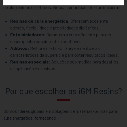
projetados para atender às necessidades específicas do setor
de eletrônicos e elétricos. Nossas principais ofertas incluem:
Resinas de cura energética:
Oferecem excelente
adesão, flexibilidade e propriedades dielétricas.
Fotoiniciadores:
Garantem a cura eficiente para um
desempenho consistente e confiável.
Aditivos:
Melhoram o fluxo, o nivelamento e as
características da superfície para obter resultados ideais.
Resinas especiais:
Soluções sob medida para desafios
de aplicação exclusivos.
Por que escolher as iGM Resins?
Somos líderes globais em soluções de matérias-primas para
cura energética, fornecendo: