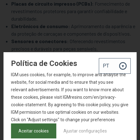
Placas de circuito impresso (PCBs):
Fornecimento de
revestimentos protetores para garantir confiabilidade e
durabilidade.
Eletrônicos de consumo:
Aprimoramento da aparência e
da proteção de carcaças e componentes de dispositivos.
Sensores e conectores:
Oferecendo revestimentos
precisos e duráveis para peças sensíveis.
Equipamentos especializados:
Soluções personalizadas
Política de Cookies
para sistemas eletrônicos de alto desempenho.
IGM uses cookies, for example, to improve and analyse the
website, for social media and to ensure that you see
iGM Resins: Seu parceiro em
relevant advertisements. If you want to know more about
soluções de revestimento para
these cookies, please visit IGMresins.com/en/privacy-
cookie-statement. By agreeing to this cookie policy, you give
eletrônicos e elétricos
IGM permission to use optimal cookies on our websites.
Click on "Adjust settings" to change your preferences
Aceitar cookies
Ajustar configurações
A iGM Resins oferece um portfólio abrangente de materiais