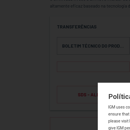
altamente eficaz baseado na tecnologia 
TRANSFERÊNCIAS
BOLETIM TÉCNICO DO PRODUTO
SDS - ALEMÃO
Políti
IGM uses co
ensure that
please visi
SOLICIT
give IGM per