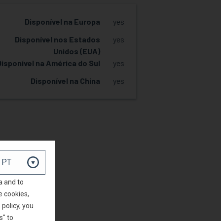
Disponível na Europa
yes
Disponível nos Estados
yes
Unidos (EUA)
Disponível na América do Sul
yes
Disponível na China
yes
SOLICITAR AMOSTRA
a and to
e cookies,
policy, you
s" to