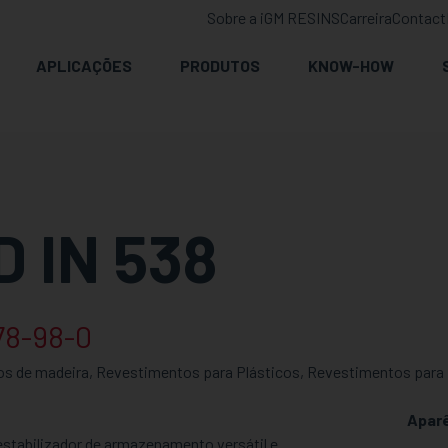
Sobre a iGM RESINS
Carreira
Contact
APLICAÇÕES
PRODUTOS
KNOW-HOW
 IN 538
78-98-0
os de madeira, Revestimentos para Plásticos, Revestimentos para M
Apar
estabilizador de armazenamento versátil e