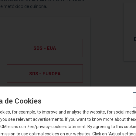
de metóxido de quinona.
SDS - EUA
SDS - EUROPA
ca de Cookies
okies, for example, to improve and analyse the website, for social medi
 you see relevant advertisements. If you want to know more about thes
t IGMresins.com/en/privacy-cookie-statement. By agreeing to this cookie 
AR AMOSTRA
mission to use optimal cookies on our websites. Click on "Adjust setting