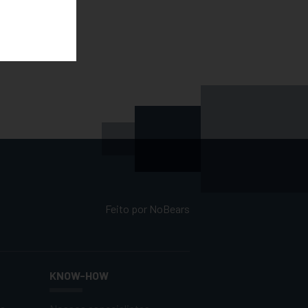
Feito por
NoBears
KNOW-HOW