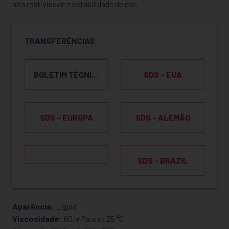
alta reatividade e estabilidade de cor.
TRANSFERÊNCIAS
BOLETIM TÉCNICO DO PRODUTO
SDS - EUA
SDS - EUROPA
SDS - ALEMÃO
SDS - BRAZIL
Aparência:
Liquid
SOLICITAR AMOSTRA
Viscosidade:
60 mPa.s at 25 °C