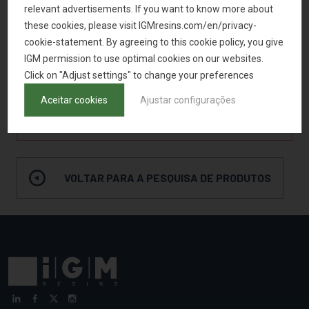
Cura LED
1
relevant advertisements. If you want to know more about
these cookies, please visit IGMresins.com/en/privacy-
Sistemas baseados em água
3
cookie-statement. By agreeing to this cookie policy, you give
Luz visível
1
IGM permission to use optimal cookies on our websites.
Click on "Adjust settings" to change your preferences
Aceitar cookies
Ajustar configurações
SOLICITAR AMOSTRA
VOLTAR PARA A PESQUISA DE PRODUTOS