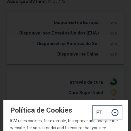
Absorção UV (nm):
280 , 325
Disponível na Europa
yes
Disponível nos Estados Unidos (EUA)
yes
Disponível na América do Sul
yes
Disponível na China
yes
através da cura
3
Cura Superficial
2
Sistemas Transparentes
4
Política de Cookies
White Systems
4
IGM uses cookies, for example, to improve and analyse the
Umectação de pigmento
1
website, for social media and to ensure that you see