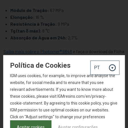
Módulo de Tração:
67 MPa
Elongação:
16 %
Resistência à Tração:
9 MPa
Tg (tan δ máx):
8 °C
Absorção de Água em 24h:
2,7%
Saiba mais sobre o Photomer® 6648
e faça o download da Ficha
Técnica e FISPQ.
Política de Cookies
Principais Conclusões
IGM uses cookies, for example, to improve and analyse the
website, for social media and to ensure that you see
Photomer® 6648 oferece excelente compatibilidade,
relevant advertisements. If you want to know more about
flexibilidade e baixa viscosidade. É uma base versátil para
these cookies, please visit IGMresins.com/en/privacy-
diversas formulações.
cookie-statement. By agreeing to this cookie policy, you give
Monômeros tri- e tetrafuncionais aumentam a rigidez
IGM permission to use optimal cookies on our websites.
(módulo) e reduzem a elongação, revelando um claro
Click on "Adjust settings" to change your preferences
compromisso de desempenho.
O comportamento de encolhimento correlaciona-se com a
Aceitar cookies
Ajustar configurações