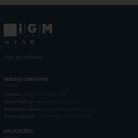
Feito por
NoBears
NOSSOS CONTATOS
Europa:
sales@igmresins.com
Ásia-Pacífico:
sales@igmresins.com
América do Norte:
ussales@igmresins.com
América do Sul:
comercial@igmresins.com
APLICAÇÕES