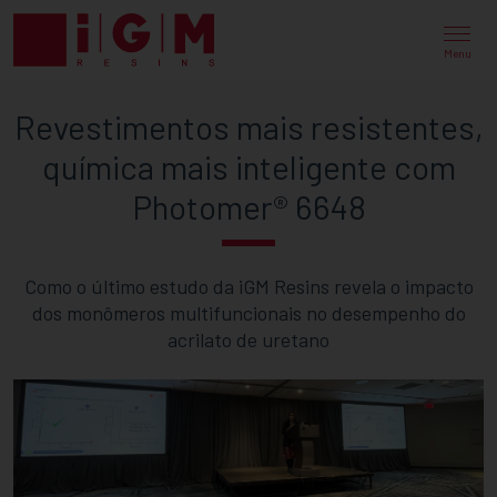
REVESTIMENTOS
MAIS
Menu
RESISTENTES,
Revestimentos mais resistentes,
QUÍMICA
química mais inteligente com
MAIS
Photomer® 6648
INTELIGENTE
COM
Como o último estudo da iGM Resins revela o impacto
PHOTOMER®
dos monômeros multifuncionais no desempenho do
6648
acrilato de uretano