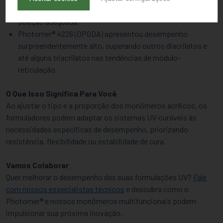
estrutura do monômero, reforçando a importância da
seleção adequada.
Photomer® 4226 (DPGDA) apresentou desempenho
surpreendentemente alto, superando outros diacrilatos e
até alguns triacrilatos nas tendências de módulo-
reticulação.
O Que Isso Significa Para Você
Ao ajustar o tipo e a proporção dos monômeros acrílicos, os
formuladores podem adaptar os sistemas UV-curáveis às
necessidades específicas de desempenho, priorizando
resistência, flexibilidade ou estabilidade de cura.
Vamos Colaborar
Quer melhorar o desempenho das suas formulações UV?
Fale
com nossos especialistas técnicos
e descubra como o
Photomer® e nossos monômeros multifuncionais podem
impulsionar sua próxima inovação.