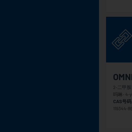
OMNI
2-二甲胺基
吗啉- 4-y
CAS号码
119344-8