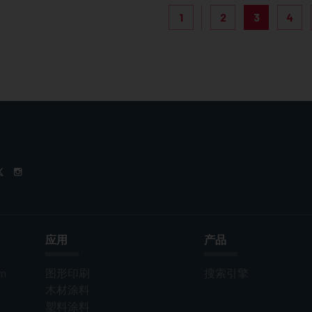
1
2
3
4
应用
产品
om
图形印刷
搜索引擎
木材涂料
塑料涂料