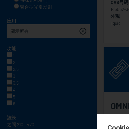
CAS号码
聚合型光引发剂
145052-34
外观
应用
liquid
功能
1
2
2.5
3
3.5
4
5
OMN
6
光引发剂
波长
CAS号码
之間
Cooki