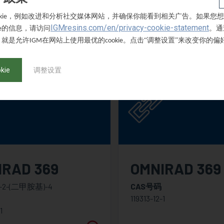
-
外观
，例如改进和分析社交媒体网站，并确保你能看到相关广告。如果您想
kie
Liquid
IGMresins.com/en/privacy-cookie-statement
的信息，请访问
。通
e
，就是允许
在网站上使用最优的
。点击“调整设置”来改变你的偏
IGM
cookie
kie
调整设置
IRAD 369
OMNIRAD 369
2-(二甲胺基)-4
CAS号码
119313-12-1
1