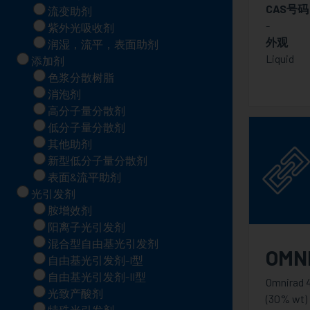
CAS号码
流变助剂
-
紫外光吸收剂
外观
润湿，流平，表面助剂
Liquid
添加剂
色浆分散树脂
消泡剂
高分子量分散剂
低分子量分散剂
其他助剂
新型低分子量分散剂
表面&流平助剂
光引发剂
胺增效剂
阳离子光引发剂
混合型自由基光引发剂
OMNI
自由基光引发剂-I型
自由基光引发剂-II型
Omnirad 
光致产酸剂
(30% wt)
特殊光引发剂