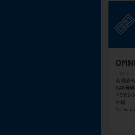
OMN
二(2,6-
基磷酸氧
CAS号码
145052-3
外观
Yellow p