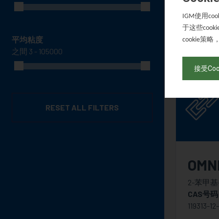
-
外观
使用
IGM
coo
Liquid
于这些
cooki
平均粘度
策略
cookie
之間
接受Coo
RESET ALL FILTERS
OMN
2-苯甲基-
CAS号码
119313-12-