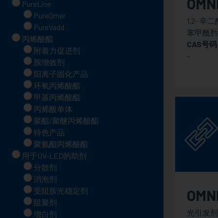
OMNI
PureLine
PureOmer
1,2- 辛二
PureVadd
苯甲酰肟
丙烯酸酯
CAS号码
附着力促进剂
-
胺增效剂
阳离子固化产品
环氧丙烯酸酯
甲基丙烯酸酯
丙烯酸单体
聚酯/聚醚丙烯酸酯
特色产品
聚氨酯丙烯酸酯
用于UV-LED的助剂
分散剂
消泡剂
受阻胺光稳定剂
OMN
阻聚剂
光引发剂
增白剂