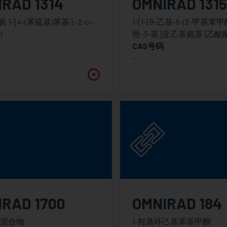
RAD 1314
OMNIRAD 131
酮, 1-[4-(苯硫基)苯基]-,2-o-
1-[1-[9-乙基-6-(2-甲基苯
)
唑-3-基]亚乙基氨基]乙酸
CAS号码
-
IRAD 1700
OMNIRAD 184
混合物
1-羟基环己基苯基甲酮