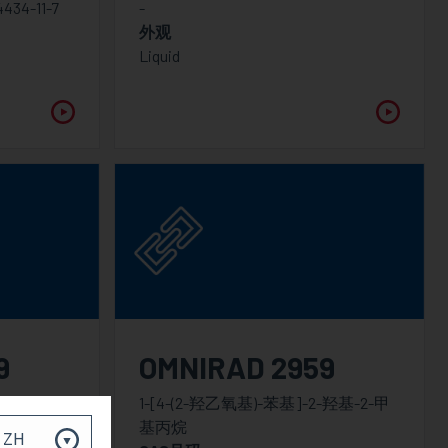
4434-11-7
-
外观
Liquid
9
OMNIRAD 2959
1-[4-(2-羟乙氧基)-苯基]-2-羟基-2-甲
基丙烷