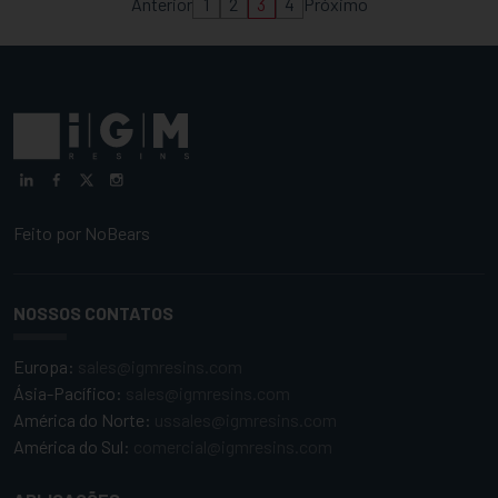
Anterior
1
2
3
4
Próximo
Feito por
NoBears
NOSSOS CONTATOS
Europa:
sales@igmresins.com
Ásia-Pacífico:
sales@igmresins.com
América do Norte:
ussales@igmresins.com
América do Sul:
comercial@igmresins.com