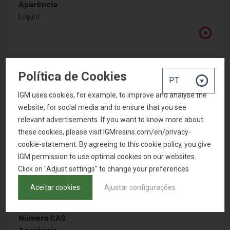
Aparência
Liquid
Política de Cookies
IGM uses cookies, for example, to improve and analyse the
website, for social media and to ensure that you see
relevant advertisements. If you want to know more about
these cookies, please visit IGMresins.com/en/privacy-
cookie-statement. By agreeing to this cookie policy, you give
IGM permission to use optimal cookies on our websites.
Click on "Adjust settings" to change your preferences
OMINVADD XF 3541
Aceitar cookies
Ajustar configurações
Aditivo de umedecimento e nivelamento
Número CAS
Aparência