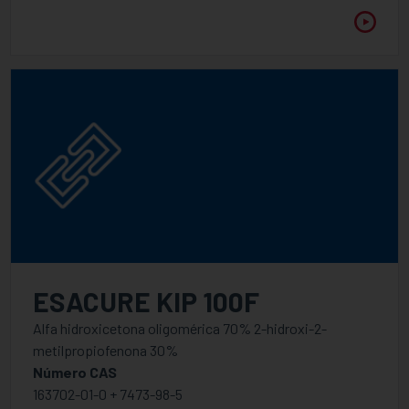
5
6
COMPRIMENTO DE ONDA
Entre
VISCOSIDADE A 25 ° C
Entre
ESACURE KIP 100F
Alfa hidroxicetona oligomérica 70% 2-hidroxi-2-
metilpropiofenona 30%
Número CAS
163702-01-0 + 7473-98-5