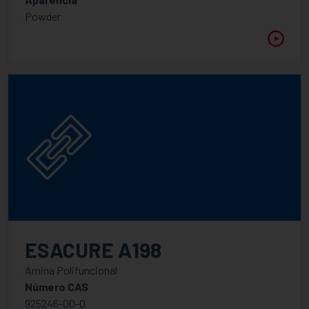
Powder
Especialidades de fotoiniciadores
Fotoiniciadores Poliméricos
APLICATIVO
FUNCIONALIDADE
1
2
2,5
ESACURE A198
3
Amina Polifuncional
3,5
Número CAS
4
925246-00-0