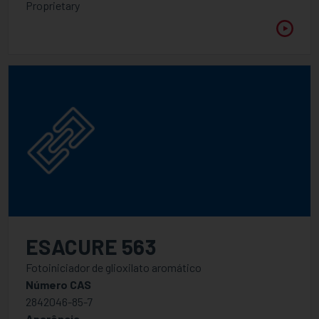
Proprietary
Inibidor
Branqueador Ótico
Modificador de reologia
Absorvedores de luz ultravioleta
Umectação, fluxo, aditivo de deslizamento
Fotoiniciador
Amina sinergística
Fotoiniciadores catiônicos
ESACURE 563
Misturas de fotoiniciadores de radicais livres
Fotoiniciador de glioxilato aromático
Fotoiniciador de Radical Livre - Tipo I
Número CAS
Fotoiniciador de Radical Livre - Tipo II
2842046-85-7
Aparência
Gerador de fotoácidos