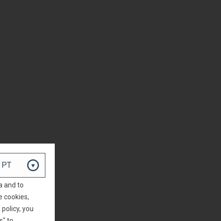
a and to
e cookies,
policy, you
s" to