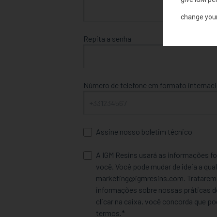
change you
Repita a senha
Número de telefone em formato internaci
Assine nosso boletim técnico
A IGM Resins usará as informações fo
você. Você pode mudar de ideia a q
marketing@igmresins.com. Trataremo
informações sobre nossas práticas de 
clicar na caixa, você concorda que 
termos.