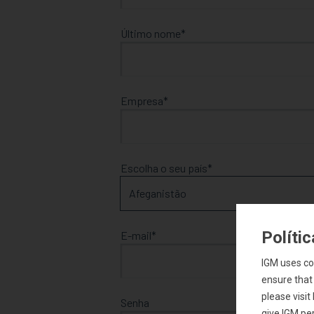
Último nome
Empresa
Escolha o seu país
Políti
E-mail
IGM uses co
ensure that
please visi
Senha
give IGM per