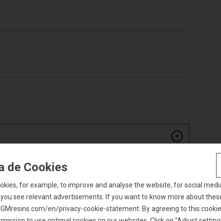
ca de Cookies
okies, for example, to improve and analyse the website, for social medi
 you see relevant advertisements. If you want to know more about thes
t IGMresins.com/en/privacy-cookie-statement. By agreeing to this cookie 
mission to use optimal cookies on our websites. Click on "Adjust setting