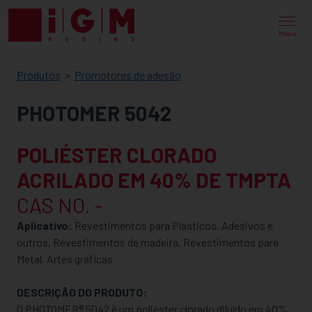
IGM
RESINS
Menu
Produtos
Promotores de adesão
PHOTOMER 5042
POLIÉSTER CLORADO
ACRILADO EM 40% DE TMPTA
CAS NO. -
Aplicativo:
Revestimentos para Plásticos, Adesivos e
outros, Revestimentos de madeira, Revestimentos para
Metal, Artes gráficas
DESCRIÇÃO DO PRODUTO:
O PHOTOMER® 5042 é um poliéster clorado diluído em 40%