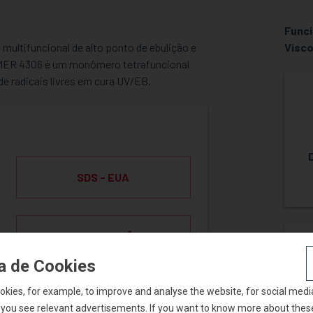
Funci
ltifuncional de alto ponto de ebulição e
Visco
OMER 4306 é um monômero tetrafuncional
e radicais livres em cura UV/EB.
SDS - EUA
SDS - ALEMÃO
ca de Cookies
okies, for example, to improve and analyse the website, for social medi
 you see relevant advertisements. If you want to know more about thes