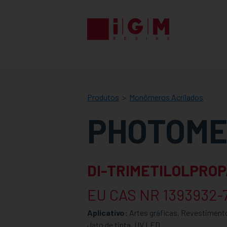
IGM
RESINS
Produtos
Monômeros Acrilados
PHOTOME
DI-TRIMETILOLPROP
EU CAS NR 1393932-
Aplicativo:
Artes gráficas, Revestiment
Jato de tinta, UV LED