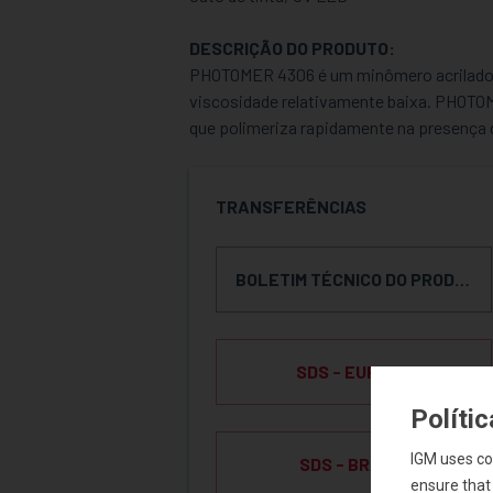
DESCRIÇÃO DO PRODUTO:
PHOTOMER 4306 é um minômero acrilado mu
viscosidade relativamente baixa. PHOT
que polimeriza rapidamente na presença d
TRANSFERÊNCIAS
BOLETIM TÉCNICO DO PRODUTO
SDS - EUROPA
Políti
IGM uses co
SDS - BRAZIL
ensure that