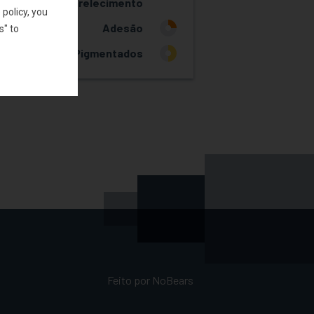
amarelecimento
policy, you
Adesão
1
s" to
Sistemas Pigmentados
2
SOLICITAR AMOSTRA
Feito por
NoBears