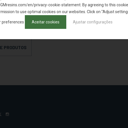
t IGMresins.com/en/privacy-cookie-statement. By agreeing to this cookie 
mission to use optimal cookies on our websites. Click on "Adjust setting
r preferences
Aceitar cookies
Ajustar configurações
AR AMOSTRA
DE PRODUTOS