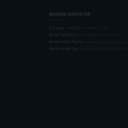
NOSSOS CONTATOS
Europa:
sales@igmresins.com
Ásia-Pacífico:
sales@igmresins.com
América do Norte:
ussales@igmresins.c
América do Sul:
comercial@igmresins.c