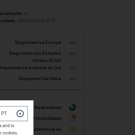
onalidade:
4
sidade:
550 mPa.s at 25 °C
Disponível na Europa
yes
Disponível nos Estados
yes
Unidos (EUA)
Disponível na América do Sul
yes
Disponível na China
yes
Reatividade
3
Flexibilidade
1
a and to
Resistência ao
2
e cookies,