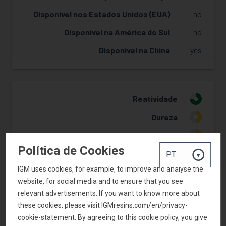
Disponível nos Estados Unidos (EUA)
no
Disponível na América do Sul
no
Disponível na China
yes
Reatividade
3
Dureza
2
Flexibilidade
2
Política de Cookies
Resistência ao amarelecimento
3
IGM uses cookies, for example, to improve and analyse the
Adesão
2
website, for social media and to ensure that you see
Sistemas Pigmentados
3
relevant advertisements. If you want to know more about
these cookies, please visit IGMresins.com/en/privacy-
cookie-statement. By agreeing to this cookie policy, you give