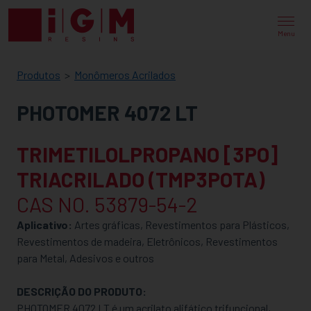
IGM
RESINS
Menu
Produtos
Monômeros Acrilados
PHOTOMER 4072 LT
TRIMETILOLPROPANO [3PO]
TRIACRILADO (TMP3POTA)
CAS NO. 53879-54-2
Aplicativo:
Artes gráficas, Revestimentos para Plásticos,
Revestimentos de madeira, Eletrônicos, Revestimentos
para Metal, Adesivos e outros
DESCRIÇÃO DO PRODUTO:
PHOTOMER 4072 LT é um acrilato alifático trifuncional,