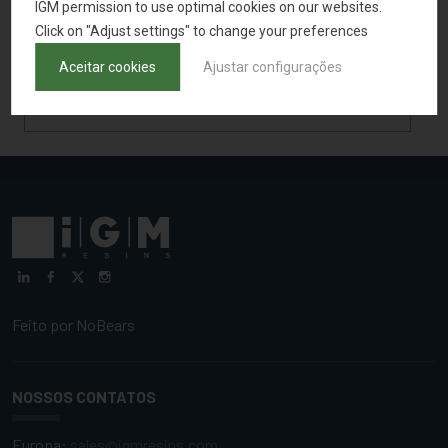
IGM permission to use optimal cookies on our websites.
SOLICITAR AMOSTRA
Click on "Adjust settings" to change your preferences
Aceitar cookies
Ajustar configurações
VOLTAR PARA A PESQUISA DE PRODUTOS
Feito por
NoBears
NOSSOS CONTATOS
Europa:
sales@igmresins.com