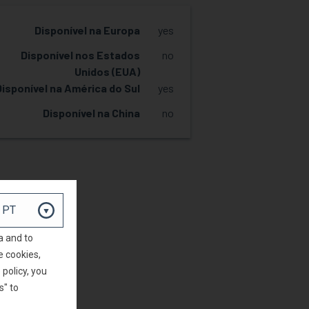
Disponível na Europa
yes
Disponível nos Estados
no
Unidos (EUA)
Disponível na América do Sul
yes
Disponível na China
no
SOLICITAR AMOSTRA
a and to
e cookies,
policy, you
s" to