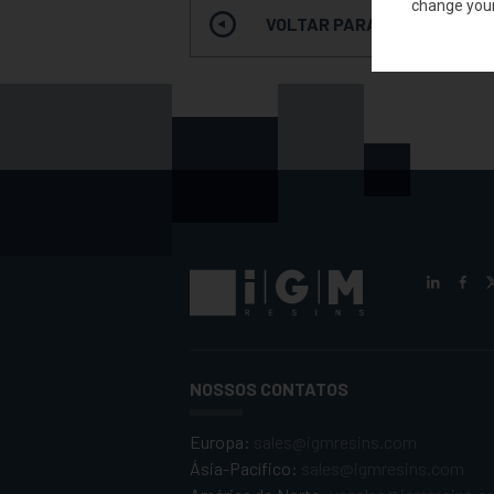
change you
VOLTAR PARA A PESQUISA 
NOSSOS CONTATOS
Europa:
sales@igmresins.com
Ásia-Pacífico:
sales@igmresins.com