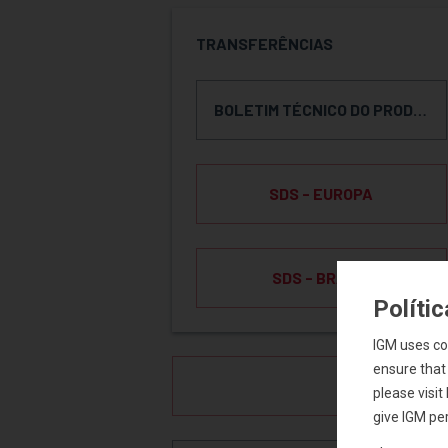
TRANSFERÊNCIAS
BOLETIM TÉCNICO DO PRODUTO
SDS - EUROPA
SDS - BRAZIL
Políti
IGM uses co
ensure that
SOLICIT
please visi
give IGM per