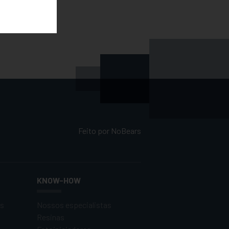
Feito por
NoBears
KNOW-HOW
os
Nossos especialistas
Resinas