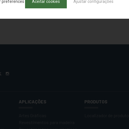
r preferences
Aceitar cookies
Ajustar configurações
DE PRODUTOS
APLICAÇÕES
PRODUTOS
Artes Gráficas
Localizador de produt
Revestimentos para madeira