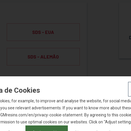
SDS - EUA
SDS - ALEMÃO
ca de Cookies
okies, for example, to improve and analyse the website, for social medi
 you see relevant advertisements. If you want to know more about thes
AR AMOSTRA
t IGMresins.com/en/privacy-cookie-statement. By agreeing to this cookie 
mission to use optimal cookies on our websites. Click on "Adjust setting