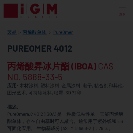
IGM
RESINS
菜单
製品
丙烯酸单体
PureOmer
PUREOMER 4012
丙烯酸昇冰片酯 (IBOA)
CAS
NO. 5888-33-5
应用:
木材涂料, 塑料涂料, 金属涂料, 电子, 粘合剂和其他,
图形艺术, 可持续涂料, 喷墨, 3D 打印
描述:
PureOmerâ„¢ 4012 (IBOA) 是一种极低粘性单一官能丙烯酸
酯单体，存在自由基时可以聚合。通常用于紫外线和 EB
可固化应用。 生物基成分 (ASTM D6866-21)：78 %。