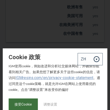
欧洲有售
yes
美国可用
yes
在南美洲可用
yes
在中国有售
yes
Cookie 政策
反应
2
硬度
1
使用
，例如改进和分析社交媒体网站，并确保你能
IGM
cookie
看到相关广告。如果您想了解更多关于这些
的信息，请
cookie
柔性
2
IGMresins.com/en/privacy-cookie-statement
访问
。通
黄
2
过同意这个
策略，就是允许
在网站上使用最优的
cookie
IGM
。点击“调整设置”来改变你的偏好
cookie
粘附性
3
颜料润湿
1
接受Cookie
调整设置