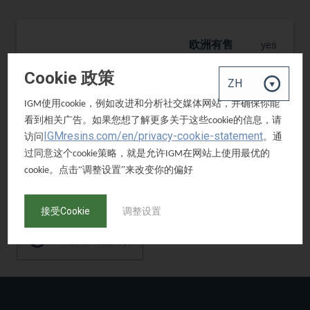
索取樣品
欧洲有售
yes
美国可用
no
Cookie 政策
在南美洲可用
yes
使用
，例如改进和分析社交媒体网站，并确保你能
IGM
cookie
在中国有售
yes
看到相关广告。如果您想了解更多关于这些
的信息，请
cookie
IGMresins.com/en/privacy-cookie-statement
访问
。通
过同意这个
策略，就是允许
在网站上使用最优的
cookie
IGM
。点击“调整设置”来改变你的偏好
cookie
索取樣品
接受Cookie
调整设置
返回产品搜索