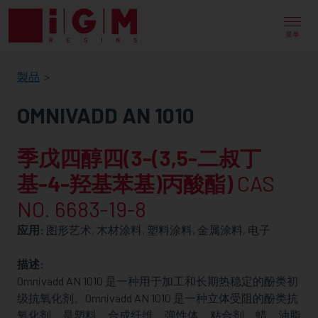
IGM
RESINS
菜单
製品
OMNIVADD AN 1010
季戊四醇四(3-(3,5-二叔丁
基-4-羟基苯基)丙酸酯)
CAS
NO. 6683-19-8
应用:
图形艺术, 木材涂料, 塑料涂料, 金属涂料, 电子
描述:
Omnivadd AN 1010 是一种用于加工和长期热稳定的酚类初
级抗氧化剂。Omnivadd AN 1010 是一种立体受阻的酚类抗
氧化剂，是塑料、合成纤维、弹性体、粘合剂、蜡、油脂