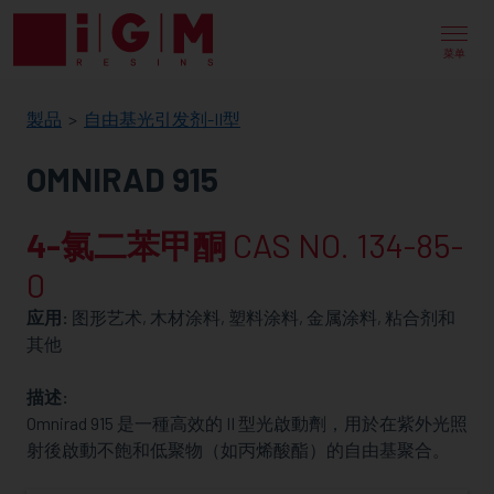
IGM
RESINS
菜单
製品
自由基光引发剂-II型
OMNIRAD 915
4-氯二苯甲酮
CAS NO. 134-85-
0
应用:
图形艺术, 木材涂料, 塑料涂料, 金属涂料, 粘合剂和
其他
描述:
Omnirad 915 是一種高效的 II 型光啟動劑，用於在紫外光照
射後啟動不飽和低聚物（如丙烯酸酯）的自由基聚合。