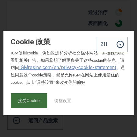
通过治疗
1
表面固化
3
透明系统
3
Cookie 政策
白色系统
2
使用
，例如改进和分析社交媒体网站，并确保你能
IGM
cookie
颜料系统
2
看到相关广告。如果您想了解更多关于这些
的信息，请
cookie
水基系统
1
IGMresins.com/en/privacy-cookie-statement
访问
。通
过同意这个
策略，就是允许
在网站上使用最优的
cookie
IGM
。点击“调整设置”来改变你的偏好
cookie
索取樣品
接受Cookie
调整设置
返回产品搜索