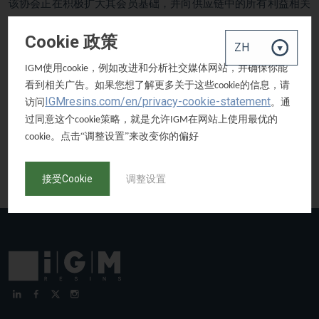
该协会正在积极扩大其会员基础，并向供应链中的所有利益相关
者开放，并为下游用户保留准会员资格。
Cookie 政策
该协会选举位于德国的
的
担任主席，并选举常
BCH
Michael Kiehnel
使用
，例如改进和分析社交媒体网站，并确保你能
IGM
cookie
驻美国的，来自
的
担任副主席。
IGM
Stephen Postle
看到相关广告。如果您想了解更多关于这些
的信息，请
cookie
IGMresins.com/en/privacy-cookie-statement
访问
。通
要加入或寻求有关
的更多信息，请联系：
PIP
过同意这个
策略，就是允许
在网站上使用最优的
cookie
IGM
。点击“调整设置”来改变你的偏好
cookie
pip@wsp.com or Claire Schonbach on +44 20 7337 2425.
接受Cookie
调整设置
www.photoinitiators-platform.org