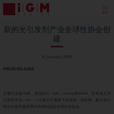
NEW
GLOBAL
菜单
ASSOCIATION
新的光引发剂产业全球性协会创
CREATED
建
FOR
THE
8 January 2019
PHOTOINITIATOR
INDUSTRY
PRESS RELEASE
主要行业参与者，包括
，
，
和
，宣布成立光
BCH
IGM
Miwon
RAHN
引发剂平台
，一个致力于服务于制造商，供应商，配方设计
—PIP
和光引发剂最终用户共同利益的全球行业协会。