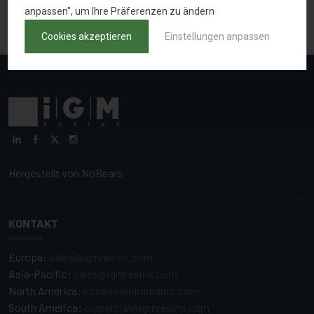
anpassen", um Ihre Präferenzen zu ändern
Cookies akzeptieren
Einstellungen anpassen
Hergestellt von
NoBears
KONTAKT
Europa:
sales@igmresins.com
Asia-Pacific:
sales@igmresins.com
North America:
ussales@igmresins.com
South America:
comercial@igmresins.com