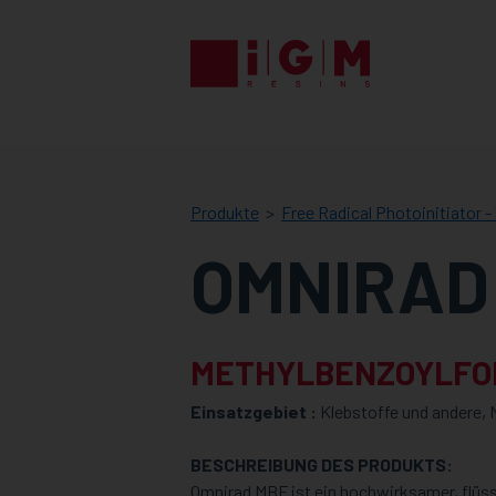
IGM
RESINS
Produkte
Free Radical Photoinitiator - 
OMNIRAD
METHYLBENZOYLFO
Einsatzgebiet :
Klebstoffe und andere,
BESCHREIBUNG DES PRODUKTS:
Omnirad MBF ist ein hochwirksamer, flüssi