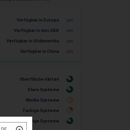
Verfügbar in Europa
yes
Verfügbar in den USA
yes
Verfügbar in Südamerika
yes
Verfügbar in China
yes
Oberfläche härten
3
Klare Systeme
3
Weiße Systeme
2
Farbige Systeme
1
Wässrige Systeme
3