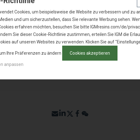
-Richtlinie
SDB - BRAZIL
wendet Cookies, um beispielsweise die Website zu verbessern und zu an
 Medien und um sicherzustellen, dass Sie relevante Werbung sehen. We
Cookies erfahren möchten, besuchen Sie bitte IGMresins.com/de/privac
Indem Sie dieser Cookie-Richtlinie zustimmen, erteilen Sie IGM die Erlau
 ANFRAGEN
okies auf unseren Websites zu verwenden. Klicken Sie auf "Einstellung
 um Ihre Präferenzen zu ändern
Cookies akzeptieren
en anpassen
E