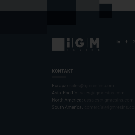
KONTAKT
Europa:
sales@igmresins.com
Asia-Pacific:
sales@igmresins.com
North America:
ussales@igmresins.com
South America:
comercial@igmresins.c