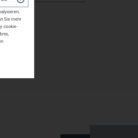
alysieren,
MUSTER ANFRAGEN
nn Sie mehr
y-cookie-
bnis,
en