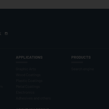
APPLICATIONS
PRODUCTS
Graphic Arts
Search engine
Wood Coatings
Plastic Coatings
om
Metal Coatings
Electronics
Adhesives and others