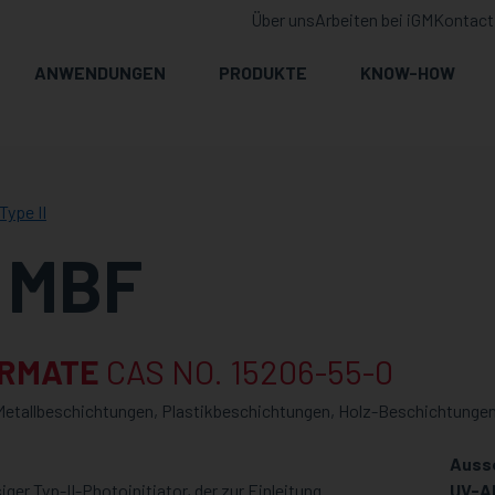
Über uns
Arbeiten bei iGM
Kontact
ANWENDUNGEN
PRODUKTE
KNOW-HOW
Type II
 MBF
RMATE
CAS NO. 15206-55-0
 Metallbeschichtungen, Plastikbeschichtungen, Holz-Beschichtunge
Auss
ger Typ-II-Photoinitiator, der zur Einleitung
UV-Ab