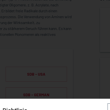
igter Oligomere, z. B. Acrylate, nach
Er bildet freie Radikale durch einen
nsprozess. Die Verwendung von Aminen wird
erung der Wirksamkeit, zu
er zu stärkerem Geruch führen kann. Es kann
tionellen Monomeren als reaktives
SDB - USA
SDB - GERMAN