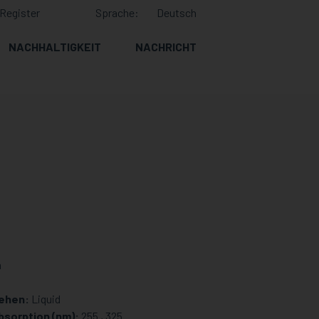
Register
Sprache:
Deutsch
NACHHALTIGKEIT
NACHRICHT
n
ehen:
Liquid
sorption (nm):
255 , 325