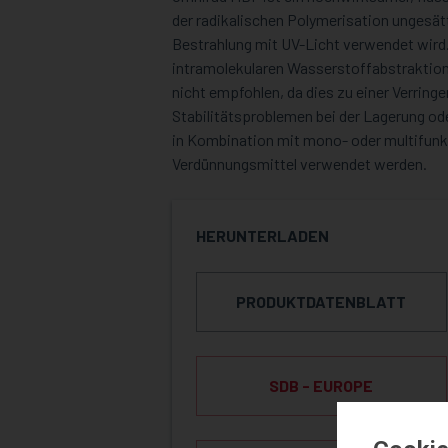
der radikalischen Polymerisation ungesätt
Bestrahlung mit UV-Licht verwendet wird. 
intramolekularen Wasserstoffabstraktio
nicht empfohlen, da dies zu einer Verring
Stabilitätsproblemen bei der Lagerung od
in Kombination mit mono- oder multifunk
Verdünnungsmittel verwendet werden.
HERUNTERLADEN
PRODUKTDATENBLATT
SDB - EUROPE