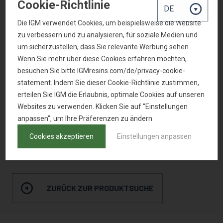
Cookie-Richtlinie
Oberfläche härten
1
Die IGM verwendet Cookies, um beispielsweise die Website
Klare Systeme
2
zu verbessern und zu analysieren, für soziale Medien und
um sicherzustellen, dass Sie relevante Werbung sehen.
Weiße Systeme
3
Wenn Sie mehr über diese Cookies erfahren möchten,
Farbige Systeme
3
besuchen Sie bitte IGMresins.com/de/privacy-cookie-
statement. Indem Sie dieser Cookie-Richtlinie zustimmen,
LED
3
erteilen Sie IGM die Erlaubnis, optimale Cookies auf unseren
Wässrige Systeme
4
Websites zu verwenden. Klicken Sie auf "Einstellungen
anpassen", um Ihre Präferenzen zu ändern
Cookies akzeptieren
Einstellungen anpassen
MUSTER ANFRAGEN
ZURÜCK ZUR PRODUKTSUCHE