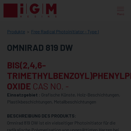
IGM
RESINS
Menü
Produkte
Free Radical Photoinitiator - Type I
OMNIRAD 819 DW
BIS(2,4,6-
TRIMETHYLBENZOYL)PHENYLP
OXIDE
CAS NO. -
Einsatzgebiet :
Grafische Künste, Holz-Beschichtungen,
Plastikbeschichtungen, Metallbeschichtungen
BESCHREIBUNG DES PRODUKTS:
Omnirad 819 DW ist ein vielseitiger Photoinitiator für die
radikalische Polymerisation von ungesättigten Harzen bei