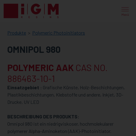
IGM
RESINS
Menü
Produkte
Polymeric Photoinitiators
OMNIPOL 980
POLYMERIC AAK
CAS NO.
886463-10-1
Einsatzgebiet :
Grafische Künste, Holz-Beschichtungen,
Plastikbeschichtungen, Klebstoffe und andere, Inkjet, 3D-
Drucke, UV LED
BESCHREIBUNG DES PRODUKTS:
Omnipol 980 ist ein niedrigviskoser, hochmolekularer
polymerer Alpha-Aminoketon (AAK)-Photoinitiator.