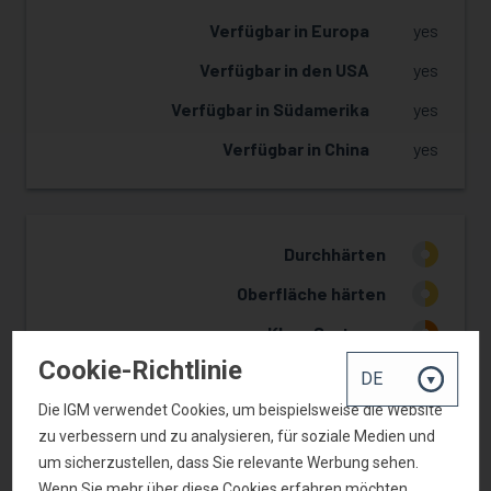
Verfügbar in Europa
yes
Verfügbar in den USA
yes
Verfügbar in Südamerika
yes
Verfügbar in China
yes
Durchhärten
2
Oberfläche härten
2
Klare Systeme
1
Cookie-Richtlinie
Weiße Systeme
2
Die IGM verwendet Cookies, um beispielsweise die Website
Farbige Systeme
3
zu verbessern und zu analysieren, für soziale Medien und
LED
3
um sicherzustellen, dass Sie relevante Werbung sehen.
Wenn Sie mehr über diese Cookies erfahren möchten,