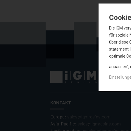
Cookie
Die IGM ver
für soziale
über diese 
statement. 
optimale Co
anpassen",
Einstellung
KONTAKT
Europa:
sales@igmresins.com
Asia-Pacific:
sales@igmresins.com
North America:
ussales@igmresins.com