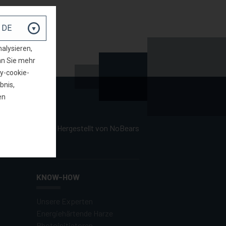
alysieren,
nn Sie mehr
y-cookie-
bnis,
en
Hergestellt von
NoBears
KNOW-HOW
Unsere Experten
Energiehärtende Harze
Photoinitiatoren