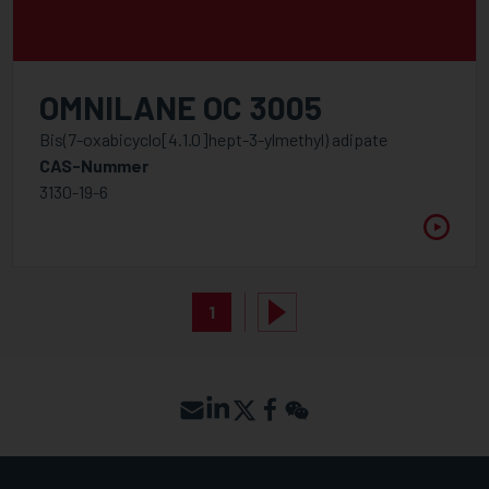
OMNILANE OC 3005
Bis(7-oxabicyclo[4.1.0]hept-3-ylmethyl) adipate
CAS-Nummer
3130-19-6
1