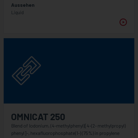
Aussehen
Liquid
OMNICAT 250
Blend of Iodonium, (4-methylphenyl)[4-(2- methylpropyl)
phenyl]-, hexafluorophosphate(1-) (75%) in propylene