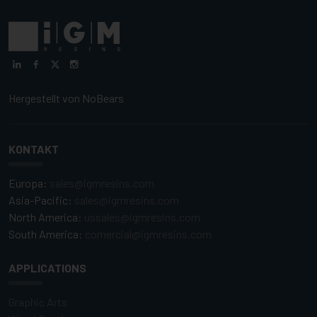
Hergestellt von
NoBears
KONTAKT
Europa:
sales@igmresins.com
Asia-Pacific:
sales@igmresins.com
North America:
ussales@igmresins.com
South America:
comercial@igmresins.com
APPLICATIONS
Graphic Arts