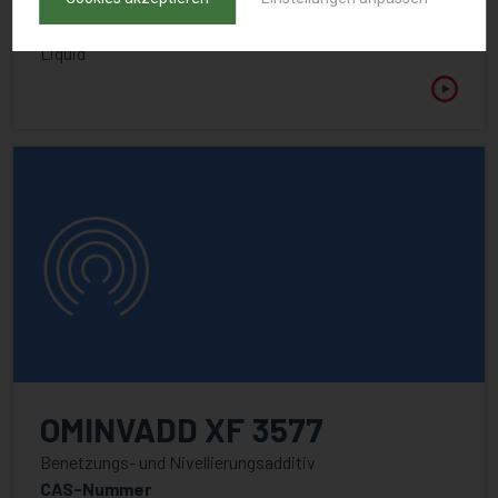
Aussehen
Liquid
OMINVADD XF 3577
Benetzungs- und Nivellierungsadditiv
CAS-Nummer