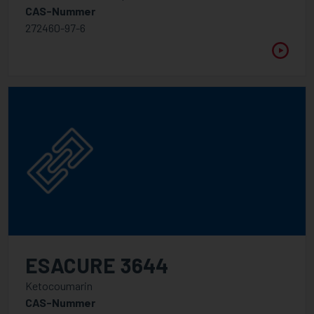
PureVadd
CAS-Nummer
272460-97-6
Energy Curing Resins
Adhäsionspromotoren
Amine synergist
Kationische Chemie
Epoxid-Acrylate
Methacrylate
Monomer-Acrylate
Polyester / Polyetheracrylate
Spezialitäten
Urethan-Acrylate
ESACURE 3644
UV/LED Additiv
Ketocoumarin
CAS-Nummer
Additiv