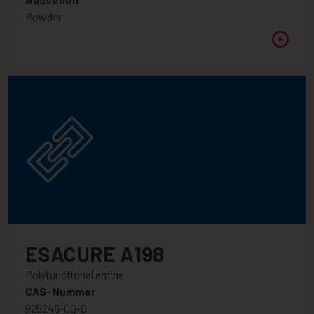
FUNKTIONALITÄT
Powder
1
2
2,5
3
3,5
4
5
6
ESACURE A198
WELLENLÄNGE
Zwischen
Polyfunctional amine
CAS-Nummer
925246-00-0