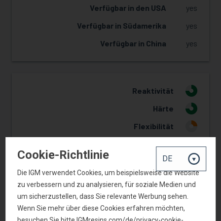
Verfügbar in den USA
yes
Verfügbar in Südamerika
yes
Verfügbar in China
yes
Reaktivität
3
Härte
3
Flexibilität
1
Vergilbung Widerstand
2
Cookie-Richtlinie
Verklebung
2
Die IGM verwendet Cookies, um beispielsweise die Website
Farbige Systeme
3
zu verbessern und zu analysieren, für soziale Medien und
um sicherzustellen, dass Sie relevante Werbung sehen.
Wenn Sie mehr über diese Cookies erfahren möchten,
besuchen Sie bitte IGMresins.com/de/privacy-cookie-