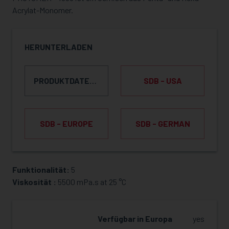
Acrylat-Monomer.
HERUNTERLADEN
PRODUKTDATENBLATT
SDB - USA
SDB - EUROPE
SDB - GERMAN
Funktionalität:
5
MUSTER ANFRAGEN
Viskosität :
5500 mPa.s at 25 °C
Verfügbar in Europa
yes