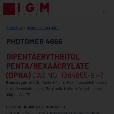
IGM
RESINS
Menü
Produkte
Monomer-Acrylate
PHOTOMER 4666
DIPENTAERYTHRITOL
PENTA/HEXAACRYLATE
(DPHA)
CAS NO. 1384855-91-7
Einsatzgebiet :
Grafische Künste, Plastikbeschichtungen,
Holz-Beschichtungen, Elektronik, Klebstoffe und andere,
Inkjet, UV LED
BESCHREIBUNG DES PRODUKTS:
PHOTOMER® 4666 ist ein Gemisch aus Penta- und Hexa-