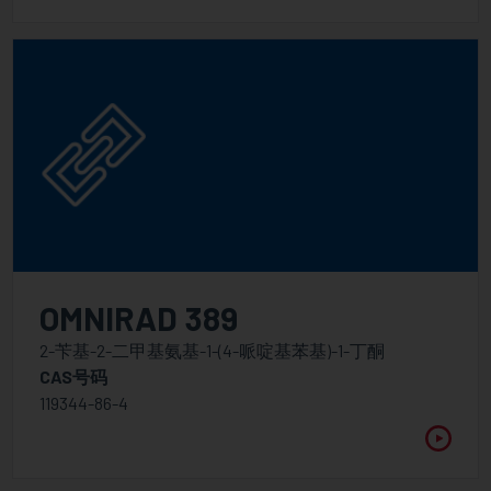
其他助剂
新型低分子量分散剂
表面&流平助剂
光引发剂
胺增效剂
阳离子光引发剂
混合型自由基光引发剂
自由基光引发剂-I型
OMNIRAD 389
自由基光引发剂-II型
2-苄基-2-二甲基氨基-1-(4-哌啶基苯基)-1-丁酮
光致产酸剂
CAS号码
119344-86-4
特殊光引发剂
聚合型光引发剂