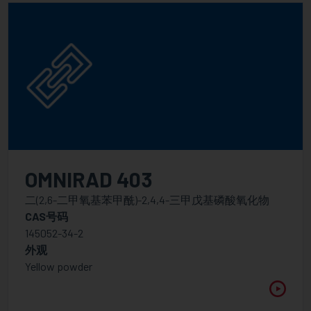
应用
波长
之間
平均粘度
OMNIRAD 403
之間
二(2,6-二甲氧基苯甲酰)-2,4,4-三甲戊基磷酸氧化物
CAS号码
145052-34-2
外观
Yellow powder