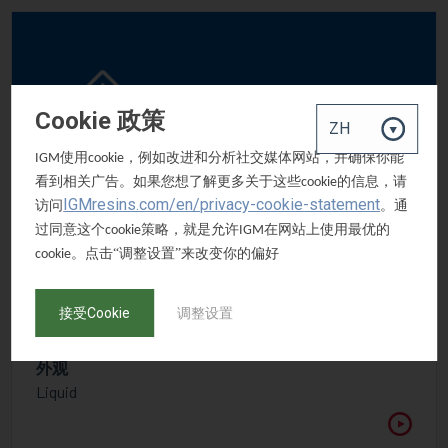
Cookie 政策
使用
，例如改进和分析社交媒体网站，并确保你能
IGM
cookie
看到相关广告。如果您想了解更多关于这些
的信息，请
cookie
IGMresins.com/en/privacy-cookie-statement
访问
。通
过同意这个
策略，就是允许
在网站上使用最优的
cookie
IGM
。点击“调整设置”来改变你的偏好
cookie
OMNIRAD 819 AQ
二(2,4,6-三甲基苯甲酰基)苯基氧化膦
接受Cookie
调整设置
CAS号码
-
外观
Liquid