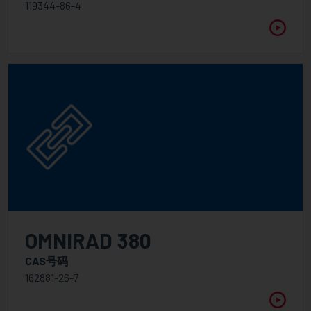
119344-86-4
消泡剂
受阻胺光稳定剂
阻聚剂
增白剂
流变助剂
紫外光吸收剂
润湿，流平，表面助剂
添加剂
色浆分散树脂
OMNIRAD 380
消泡剂
CAS号码
高分子量分散剂
162881-26-7
低分子量分散剂