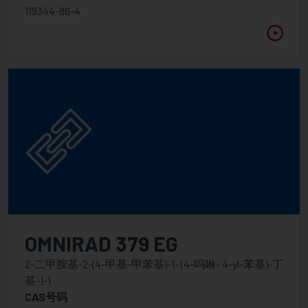
PureVadd
119344-86-4
丙烯酸酯
附着力促进剂
胺增效剂
阳离子固化产品
环氧丙烯酸酯
甲基丙烯酸酯
丙烯酸单体
聚酯/聚醚丙烯酸酯
特色产品
OMNIRAD 379 EG
聚氨酯丙烯酸酯
2-二甲胺基-2-(4-甲基-甲苯基)-1- (4-吗啉- 4-yl-苯基)-丁
用于UV-LED的助剂
基-1-1
CAS号码
分散剂