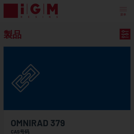
UV
EB
菜单
ENERGY
製品
CURING
PRODUCT
製
SEARCH
品
可用于
分类
PureLine
OMNIRAD 379
PureOmer
CAS号码