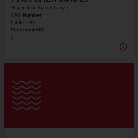
FUNKTIONALITÄT
Bisphenol A-Epoxiddiacrylat
CAS-Nummer
2
55818-57-0
3
Funktionalität
2
WELLENLÄNGE
Zwischen
VISKOSITÄT @ 25°C
Zwischen