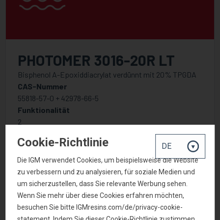
PHOTOMER 3016-20R LT
Bisphenol A-Epoxiddiacrylat verdünnt mit 20% TPGDA
CAS-Nummer
55818-57-0 + 42978-66-5
Funktionalität
2
Cookie-Richtlinie
Die IGM verwendet Cookies, um beispielsweise die Website
zu verbessern und zu analysieren, für soziale Medien und
um sicherzustellen, dass Sie relevante Werbung sehen.
Wenn Sie mehr über diese Cookies erfahren möchten,
besuchen Sie bitte IGMresins.com/de/privacy-cookie-
statement. Indem Sie dieser Cookie-Richtlinie zustimmen,