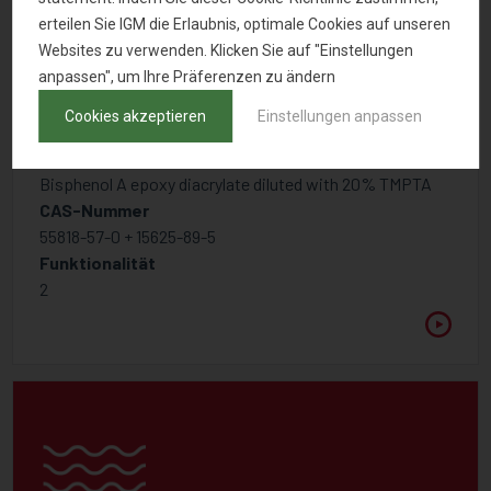
erteilen Sie IGM die Erlaubnis, optimale Cookies auf unseren
Websites zu verwenden. Klicken Sie auf "Einstellungen
anpassen", um Ihre Präferenzen zu ändern
Cookies akzeptieren
Einstellungen anpassen
PHOTOMER 3016 20T
Bisphenol A epoxy diacrylate diluted with 20% TMPTA
CAS-Nummer
55818-57-0 + 15625-89-5
Funktionalität
2